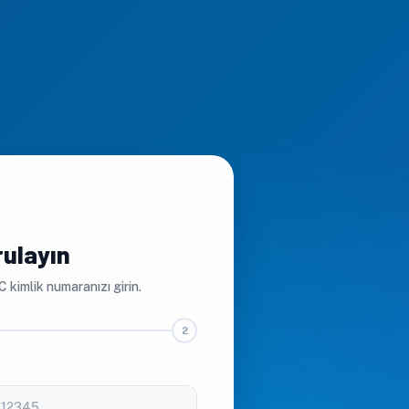
rulayın
C kimlik numaranızı girin.
2