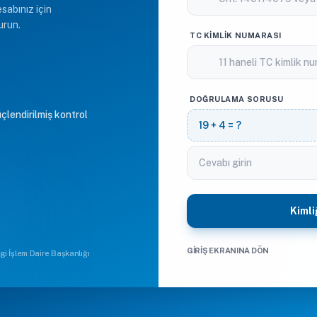
esabınız için
urun.
TC KIMLIK NUMARASI
DOĞRULAMA SORUSU
üçlendirilmiş kontrol
19 + 4 = ?
Kimli
GIRIŞ EKRANINA DÖN
lgi İşlem Daire Başkanlığı