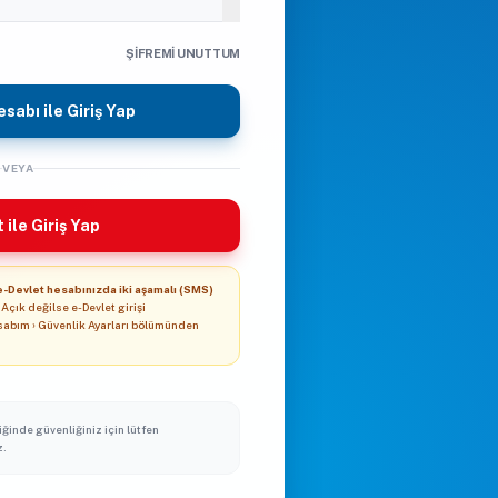
ŞIFREMI UNUTTUM
sabı ile Giriş Yap
VEYA
 ile Giriş Yap
e-Devlet hesabınızda iki aşamalı (SMS)
Açık değilse e-Devlet girişi
sabım › Güvenlik Ayarları bölümünden
iğinde güvenliğiniz için lütfen
z.