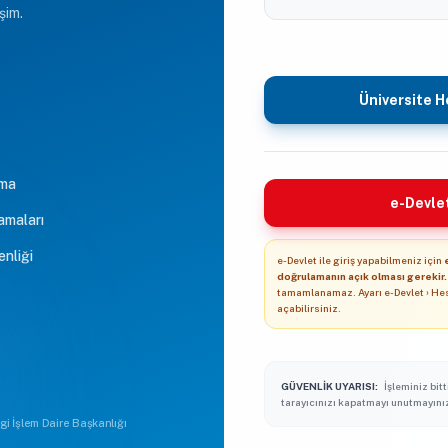
şim.
Üniversite He
ama
e-Devlet
amaları
enliği
e-Devlet ile giriş yapabilmeniz için
doğrulamanın açık olması gerekir.
tamamlanamaz. Ayarı e-Devlet › He
açabilirsiniz.
GÜVENLIK UYARISI:
İşleminiz bitt
tarayıcınızı kapatmayı unutmayını
lgi İşlem Daire Başkanlığı