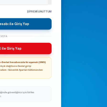
ŞIFREMI UNUTTUM
sabı ile Giriş Yap
VEYA
 ile Giriş Yap
e-Devlet hesabınızda iki aşamalı (SMS)
Açık değilse e-Devlet girişi
sabım › Güvenlik Ayarları bölümünden
iğinde güvenliğiniz için lütfen
z.