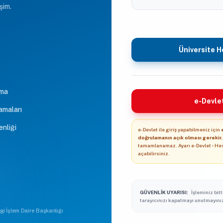
şim.
Üniversite He
ama
e-Devlet
amaları
enliği
e-Devlet ile giriş yapabilmeniz için
doğrulamanın açık olması gerekir.
tamamlanamaz. Ayarı e-Devlet › He
açabilirsiniz.
GÜVENLIK UYARISI:
İşleminiz bitt
tarayıcınızı kapatmayı unutmayını
lgi İşlem Daire Başkanlığı